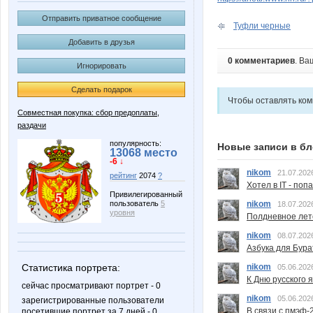
Отправить приватное сообщение
Туфли черные
Добавить в друзья
0 комментариев
. Ва
Игнорировать
Сделать подарок
Чтобы оставлять ко
Совместная покупка: сбор предоплаты,
раздачи
популярность:
Новые записи в бл
13068 место
-6 ↓
nikom
21.07.202
рейтинг
2074
?
Хотел в IT - поп
Привилегированный
nikom
пользователь
5
18.07.202
уровня
Полдневное лет
nikom
08.07.202
Азбука для Бура
nikom
Статистика портрета:
05.06.202
К Дню русского 
сейчас просматривают портрет - 0
nikom
05.06.202
зарегистрированные пользователи
В связи с пмэф-
посетившие портрет за 7 дней - 0