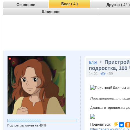
Блог
( 4 )
Основное
Друзья
( 42 )
Шпионаж
Пристрой
>
Блог
подростка, 100 
14:01
459
Просмотреть или сохр
Джинсы в горошек на дев
Поделиться:
Портрет заполнен на 48 %
https://arietti.www.nn.ru