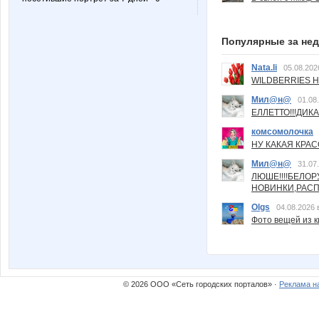
Популярные за не
Nata.li
05.08.202
WILDBERRIES Н
Мил@н@
01.08
ЕЛЛЕТТО!!!ДИК
комсомолочка
НУ КАКАЯ КРАСОТ
Мил@н@
31.07
ЛЮШЕ!!!!БЕЛО
НОВИНКИ,РАСП
Olgs
04.08.2026 
Фото вещей из ки
© 2026 ООО «Сеть городских порталов» ·
Реклама н